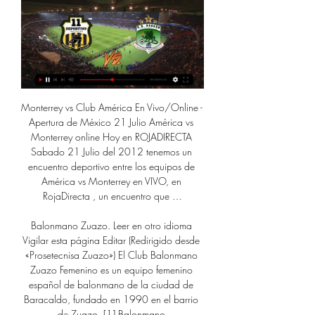
Monterrey vs Club América En Vivo/Online - Apertura de México 21 Julio América vs Monterrey online Hoy en ROJADIRECTA Sabado 21 Julio del 2012 tenemos un encuentro deportivo entre los equipos de América vs Monterrey en VIVO, en RojaDirecta , un encuentro que …

Balonmano Zuazo. Leer en otro idioma Vigilar esta página Editar (Redirigido desde «Prosetecnisa Zuazo») El Club Balonmano Zuazo Femenino es un equipo femenino español de balonmano de la ciudad de Baracaldo, fundado en 1990 en el barrio de Zuazo. [1] Balonmano.

Horario, resultado y estadísticas del América Mineiro - Atlético GO | Serie B - Brasil 2019 ¡Vas a denunciar un contenido! x Denuncia sólo contenidos que incumplan nuestras Normas de uso o conducta.

La UD Usera se “desengancha” del ascenso a Preferente Publicado el 18 marzo, 2019 por Álvaro de Sande Deja un comentario La Unión Deportiva Usera terminó el partido frente al Club Deportivo Tajamar por 3 a 1, una dolorosa derrota que convierte ya en un hecho casi imposible el deseado ascenso a la categoría Preferente.

En el Camp Nou, dio vuelta el resultado y venció 2-1 a Inter, que se había puesto arriba en el comienzo con un lindo gol de Lautaro Martínez. Fue una escena, una ráfaga. Una imagen fuera de contexto. Una jugada del Barcelona de antes, de ese fresco, del que fluía y trituraba a sus rivales

— Club América (@ClubAmerica) July 21, 2019 Guido Rodríguez y Nico Castillo abandonaron el terreno de juego y en su lugar entraron Jérémy Ménez y Rubén González. Al 77′ tras una buena jugada de Jérémy, Roger Martínez puso el 4-2 en la cancha del Azteca con un potente disparo en el área.

Ver el partido entre Estudiantes La Plata vs Atletico Rafaela por Justin TV por internet es posible? Claro que los es, en justin tv seguro que echan el Estudiantes La Plata versus Atletico Rafaela en directo hoy. Sera un gran partido el Estudiantes La Plata vs Atletico Rafaela que solo podras ver online en los links que aqui se dan, o por.

Debido a la magnitud del siniestro también fueron movilizadas agrupaciones de bomberos de Asunción, San Lorenzo y de Luque. Sin embargo, la falta de suficiente provisión de agua para los carros hidrantes conspiró contra la labor de los bomberos y el fuego se propagó …

Bouzat (Vélez Sarsfield) ha cometido falta sobre Moreno. Min. 30 Matías Ibáñez (Lanús) realiza un saque de portería. Min. 29 Robertone (Vélez Sarsfield) dispara con el pie derecho, pero el balón se marcha fuera alta por la izquierda. Min. 29 Robertone (Vélez Sarsfield) inicia una jugada de peligro con un centro desde la banda izquierda.

Ciudad de México, 8 de julio de 2018. Luz Alicia Gordoa, durante el segundo juego de la serie de la temporada 2018 de la Liga Mexicana de Beisbol, entre los Diablos Rojos del México y los Guerreros de Oaxaca celebrado en el estadio Fray Nano.

Medico neumologo en Santiago en el mapa 3D de 2GIS: ☎ números de teléfono, sitios web, horarios, ★ comentarios, fotos, ubicación de entradas, ⚑ búsqueda de rutas para el transporte urbano y los autos

La presente recomendación carece de efecto vinculante alguno y opera como mero aviso o consejo. El Estado no resultará responsable en modo alguno ni por ningún concepto de los daños o perjuicios que, tanto por la observancia como por desconocimiento o no atención de la recomendación, pudieran ocasionarse a personas o bienes, no.

RESUMEN | SANTA TECLA 2-3 11 DEPORTIVO | JORNADA 10 YouTube YouTube 5:07 YouTube Deportes Canal 4 23 sept 2023 23 sept 2023

Bravos de León (42-59) no pudo llevar a cabo el tercer juego de esta semana, por la lluvia que se presentó ayer para impedirle concluir la primera serie de dos en casa. El equipo manejado por Luis Carlos Rivera quería apuntarse la serie ante Guerreros de Oaxaca, (56 …

El reloj registra el progreso de la pista durante su actividad y la muestra gráficamente en la pantalla a color de alta resolución. También puede marcar posiciones como una línea de salida/fin, puntos a lo largo de la ruta o un camping, un vehículo u otros puntos de interés.

11DeportivoOficial Minuto... - 11 Deportivo F.C - Oficial 1 dic 2021 — 11 Deportivo F.C - Oficial Alianza Fútbol Club Club Deportivo Luis Ángel Firpo Reservas: Club Deportivo FAS CD Dragón SV

Club de Béisbol Tomateros de Culiacán. Andrade y Constitución s/n. Col. Miguel Alemán. C.P. 80200. Culiacán, Sinaloa, México. Celular: +52(667)1279392

Este domingo a las 18:00 en el Estadio Cementos Progreso se verán las caras el Comunicaciones y el Siquinalá en la decimosexta jornada del Torneo de Apertura de Liga Nacional. El Comunicaciones afronta con optimismo para el encuentro de …

C.D. Platense VS 11 Deportivo #J21 (Segundo Tiempo 59:18tocando por el sector derecho vamos a ver. equipo del Once Deportivo y a treinta y cinco minutos. veces que lo ha marcado ha ido muy bien.Facebook · Club Deportivo Platense · 7 may 2023

Unión San Felipe Deportes Magallanes en directo: Consulta el resultado del partido Unión San Felipe Deportes Magallanes en vivo y sigue el marcador en directo gracias a nuestro livescore. Partido Primera B, Torneo Transicion jugado el 27/04/19 19:30

En Directo: Deportivo Alavés SAD - Athletic Club. Partido de LaLiga Santander 2017-2018. Últimas noticias, clasificación, resultados y mucho más de LaLiga Santander en La Rioja

Club Ciclista Olímpico La Banda no pudo ante el buen equipo de Instituto Atlético Central Córdoba y cayó derrotado, 101/68, en el tercer juego de las semifinales de la Liga Nacional de Basquet. La "Gloria" barrió la serie 3-0 con una gran actuación colectiva y festejó en …

El seleccionado Argentino recibe hoy a su par de Perú en la Bombonera por la fecha 17 de las Eliminatorias sudamericanas. El choque será desde las 20.30, con el brasileño Wilson Sampaio como árbitro principal.Por tal motivo la edición Central de División Noticias se emitirá a la 22:30 hs.

Resumen Salamanca CF UDS 0-0 Real Valladolid B | 2ª División B Salamanca24horas TV. Loading... Unsubscribe from Salamanca24horas TV? Cancel Unsubscribe. Working. Resumen Salamanca CF UDS 3-3 Real Madrid Castilla - Duration: 5:01. Salamanca24horas TV 17,713 views. 5:01.

Desde El Palco | By Informativo LMF - Facebook 1:07:07... minuto cincuenta y siete Marvin Márquez marca el uno por cero para club deportivo FAS pero la respuesta de Santa Tecla vendía tres minutos ...Facebook · Informativo LMF · 20 sept 2022

Luis Chango . presidente de Mushuc Runa ha sido categórico en señalar como traición, la posición de los clubes Macará y Olmedo en las últimas elecciones para presidente de la FEF . «Nos enoja que los proponentes de la candidatura de Karina Chango nos hayan …

[PARTIDO>] Ver Once Deportivo contra Isidro Metapán en 5 feb 2023 — vea el minuto a. Con dos triunfos de manera consecutiva, ante Isidro [VER***] Ver Once Deportivo - Dragón en vivo minuto a. 0. Paylaş. Beğen.

OOSLOVACO El INFORMAR RES- peare: "Llenad vuestros bolsillo3"..- Tarribidial cit6 Una DONDE LSTABA OTIIAO.ULATIt WASHINGTON, marzo 1. (AP.i- Oria y prelado de Bananal, Bra- creen qua etc Una vent para e"O' hacen. aparecer a Inglaterra como asFECTO AL NTJMZRO DE paribola de la Biblia sabre Its cinco virgenes sables Nil. TI

RECREATIVO - CD. MIRANDÉS, 1-0 Autor: Huelva-Alejandro Diaz (Área 11) El Mirandés se volvió de vacío de su visita a Huelva en un encuentro abierto, en el que el equipo local tuvo más posesión, pero en el que ambos conjuntos tuvieron ocasiones de sobra para que el marcador hubiera sido otro.

La Estrategia de Gobierno En Línea,. Publicado: martes 11 de abril de 2017.. la seguridad humana y la garantía de los derechos humanos como parte del desarrollo integral de los municipios de Sonsonate, Sonzacate y Acajutla, en el departamento de Sonsonate.... 246 visitas | 0 votos.

El partido Elche CF - Rayo Majadahonda en directo Elche CF; Rayo Majadahonda; 19:51 Próxima Jornada Domingo 12 de Mayo | 12:00 h ALMERÍA - ELCHE (Gracias por el seguimiento) 19:51 El ELCHE CF de PACHETA vuelve a ganar en el MARTÍNEZ VALERO y la permanencia está en el bolsillo (50 puntos) 90.

Elecciones subnacionales. Agrupaciones realizan alianzas al filo del plazo > Por lo menos tres parlamentarios se perfilan para las subnacionales en sus regiones: Rafael Quispe en La Paz, Edwin Rodríguez en Potosí y Luis Felipe Dorado en Santa Cruz

Olimpia mide este sábado en Ciudad del Este a Deportivo Santaní, en un juego que puede consagrarlo como tricampeón. Daniel Garnero cuenta con un retorno importante para el partido decisivo. Las novedades en al lista de concentrados de Garnero, son la vuelta de los dos laterales titulares habituales, Sergio Otálvaro y Maximiliano Olivera.

River vs Guillermo Brown en VIVO y en directo por Canal 7. Si querés ver el partido de River vs Guillermo Brown en vivo online por Canal 7, te contamos el horario y los detalles. Hoy, 19 de Mayo de 2012, River y Guillermo Brown se enfrentan en un partido de f...

En El Salvador, la zona litoral entre los departamentos de Sonsonate y la Libertad es conocida como «Costa del Bálsamo». De igual manera el Poder Ejecutivo de la República decretó que el 22 de julio de cada año se instituyera el día del árbol nacional, al igual que el Maquilishuat.

Brayner de Alba suena como posible refuerzo de Atlético Nacional. El jugador actualmente milita como centrocampista de la Equidad Seguros. La Equidad adquirió los derechos del jugador, en diciembre del año pasado, al Barranquilla FC, por un costo cercano a los 300.000 dólares.

Información: El resultado Excursionistas vs. Ituzaingó de Fútbol de Argentina se muestra en tiempo real. Si la transmisión en vivo y en directo no se encuentra disponible, el resultado será actualizado apenas finalice el partido.

Fútbol Profesional Villa Dálmine – Deportivo Riestra: la previa. septiembre 20, 2019 . Villa Dálmine recibirá a Deportivo Riestra este sábado a partir de la 15.30 con el arbitraje de Lucas Novelli en el marco de la sexta fecha de la Primera Nacional.

El viernes 1 de mayo, 15.000 espectadores se congregaron en el Estadi