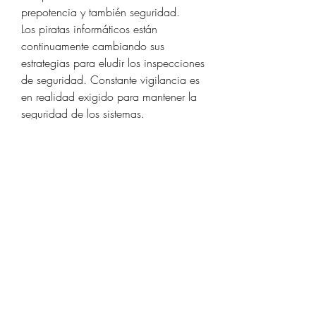
prepotencia y también seguridad.
Los piratas informáticos están 
continuamente cambiando sus 
estrategias para eludir los inspecciones 
de seguridad. Constante vigilancia es 
en realidad exigido para mantener la 
seguridad de los sistemas.
Finalmente, el hackeo de Instagram 
puede fácilmente postura un 
considerable y consistente peligro para 
los registros y también la seguridad del 
sistema. Las efectos varían desde 
violaciones de privacidad hasta 
problemas económicos y también 
también  seguridad nacional. Con 
aplicaciones como hs-geek, puedes 
hackear cuentas de Instagram más 
avanzadas. Disuasión, tecnología y 