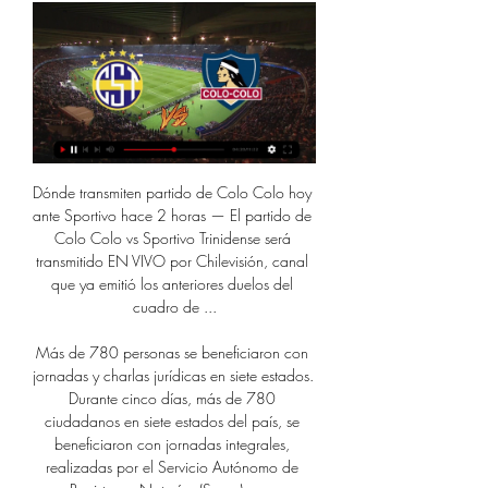
Dónde transmiten partido de Colo Colo hoy ante Sportivo hace 2 horas — El partido de Colo Colo vs Sportivo Trinidense será transmitido EN VIVO por Chilevisión, canal que ya emitió los anteriores duelos del cuadro de ...

Más de 780 personas se beneficiaron con jornadas y charlas jurídicas en siete estados. Durante cinco días, más de 780 ciudadanos en siete estados del país, se beneficiaron con jornadas integrales, realizadas por el Servicio Autónomo de Registros y Notarías (Saren), con documentos exentos de pagos.

En este partido de futbol podremos ver estrategias totalmente distintas para conseguir la victoria Universidad Chile vs Palestino será un partido en directo correspondiente a la Fecha de la Primera Division de Chile. Aquí pueden ver partidos de fútbol en vivo por internet gratis.

Sebá, pelo Cianorte, e Giuliano, do Operário, fazem a primeira partida do confronto válido pelas quartas de final do E-Paranaense, copa virtual baseada no chaveamento do Campeonato Paranaense de Futebol 2020. A bola rola no gráfico do PES a partir das 21h05.

Cita previa en el Catastro de Huesca. Le recomendamos solicitar cita previa a través de la Línea Directa del Catastro en 902 37 36 35 - 91 387 45 50 o en su oficina del Catastro más cercana para agilizar cualquier trámite.. Horario del Catastro en Huesca. El horario más habitual de los Puntos de Información Catastral es de Lunes a Viernes desde las 9:00 hasta las 13:00 - 14:00, pero.

Ver Sportivo Trinidense vs Colo Colo En Vivo Online hace 9 minutos — Sportivo Trinidense vs Colo Colo por la jornada de La Copa Libertadores, juegan hoy Miercoles 06 de Marzo de 2024 en el Estadio Tigo La ...

[EN VIVO] Colo Colo vs Palestino – Online, ver, gratis, formaciones.. colo colo EN VIVO gratis online palestino ver. RelacionadosArticulos.. de 19 años, fue parte de Universidad de Chile... Ver más. Goleador se nacionalizará y sería la gran sorpresa de La Roja en …

DaleAlbo ... COLO COLO. 1K views. 1 month ago · Upcoming live streams · UPCOMING. ⚪⚫ DALEALBO AM | La PREVIA de COLO COLO ante SPORTIVO TRINIDENSE por la Copa Libertadores ...

Final del partido, Santa Clara 3, Sporting Braga 3. Final segunda parte, Santa Clara 3, Sporting Braga 3. 92' Remate Remate rechazado de João Novais (Sporting Braga) remate con la derecha desde fuera del área. 92' Dyego Sousa (Sporting Braga) ha recibido una falta en campo contrario. 92' Falta de Fábio Cardoso (Santa Clara). 90' Ricardo Horta (Sporting Braga) ha recibido una falta en campo.

Sportivo Trinidense vs Colo Colo: Cómo ver GRATIS por hace 44 minutos — Revisa cuándo y por dónde verlo por las pantallas de Chilevisión en señal abierta y online. Chilevisión Colo Colo Sportivo Trinidense. Sportivo ...

Colo Colo vs Sportivo Trinidense EN VIVO por Chilevisión hace 19 horas — ¿Quién transmite EN VIVO el partido de Colo Colo vs Sportivo Trinidense? El compromiso de los albos con el triki será transmitido en vivo por ...

O site oficial do Botafogo! Fique por dentro de tudo que acontece no Clube da Estrela Solitária! São notícias, fotos, vídeos, textos e bastante conteúdo sobre nossa história, nossos ídolos, nossos esportes e nosso time. Acompanhe o Glorioso!

El partido entre Portimonense SC y Gil Vicente FC se celebrará el 03.06.2020, a la hora 16:00. El lugar del encuentro, que promete ser muy emocionante, será Estádio Municipal de Portimão. El encuentro forma parte de los partidos de: Primeira Liga, Fútbol.

Próximos Partidos en Directo Uefa Liga Europea Jueves 12 Marzo.. Eintracht Frankfurt. 18:55. Basilea. Movistar Liga de Campeones. Uefa Liga Europea-Movistar Liga de Campeones. Istanbul Basaksehir. 18:55. Copenhagen.

Toluca vs Alebrijes | Horario, transmisión de TV, streaming online y posibles onces.. Venados ante Atlante,. pero de cualquier forma tienen más opciones que Oaxaca y los.

Ver el partido de Real Sociedad - Osasuna en directo gratis en Internet. Vive el fútbol de LaLiga Santander en directo desde La Provincia - Diario de Las Palmas.

Estadísticas del partido Tecos Fútbol Club - Coras de Nayarit (Premier de Ascenso 2018/2019, 19. Jornada) con goleadores, alineación, cambios, tarjetas amarillas y rojas directas.

Sportivo Trinidense vs. Colo Colo: horario, dónde ver y hace 12 horas — El partido entre Sportivo Trinidense y Colo Colo por la fase 3 puedes verlo en VIVO y ONLINE por ESPN Premium, Chilevisión, Pluto TV y Star+.

Terreno Comercial en Venta de $23.000.000 , 372 m2 en La Concordia Centro, Chiapas ID 7768765. Bonito y extenso terreno rustico en venta, de.

Académica Petróleos do Lobito - Girabola ZAP. Williet S.C . Recreativo do Libolo. 3. 1. Santa Rita de Cássia FC. Kuando Kubango FC. 1. 0. Ferrovia do Huambo. Interclube. Recreativo da Caála 1 - 0 Académica do Lobito 09/07/2017 15:00: Académica do Lobito 1 - 1.

Por favor, solicita a tu amigo que te genere una nueva invitación. Si lo prefieres, puedes continuar con el proceso de alta en Alsa Plus, pero PERDERÁS las ventajas de ingresar por invitación.

hí. FSC-CCOO ha reivindicado y continúa reivindicando nuestros derechos de mujeres lesbianas para romper con todo aquel estereotipo que nos invisibiliza.

Bardon Latrobe II Australia - फुटबॉल ️ स्थानांतरण समाचार ️ फिक्स्चर ️ Bardon Latrobe II परिणाम ️ Bardon Latrobe II खिलाड़ियों ️ Bardon Latrobe II स्कोर ️ Bardon Latrobe II फुटबॉल समाचार ️ देखो, अगले मैच 777score.in

El presidente Santos estuvo en Cali advirtiendo a las autoridades del sur y el occidente del país que la próxima será la semana más cruda de este invierno y que deben estar listas las obras de mitigación y …

Colo Colo vs Sportivo Trinidense: Fecha y transmisión de la hace 2 días — ¿Dónde ver el partido de Colo Colo vs Sportivo Trinidense por STREAMING y ONLINE? Podrás seguir el partido en streaming a través de Star+, ...

Colegio Santa Rosa de Zaragoza - FESD. El Colegio Santa Rosa, perteneciente a la Fundación Educativa Santo Domingo, es un colegio concertado con un proyecto propio de …

EN FUERTE DUELO CARTAGINÉS LOGRA EL EMPATE EN HEREDIA, posted by eleiva, El Club Sport Cartaginés enfrentó al Club Sport Herediano en un partido que clásicamente representa un duelo para ambos cuadros, el partido concluyó 3 por 3 con muchas incidencias interesantes.

Pronósticos deportivos en Apuestas-deportivas.es, los mejores pronósticos de apuestas en español para hoy hechos por expertos en deportes como fútbol, tenis, baloncesto y fórmula 1 …

¡'Rafo' Castillo será el técnico del Atlético Grau! Atlético Grau; Pablo Zegarra dejó de ser el técnico del Atlético Grau. FBC Melgar;. "Apoyo de la gente también fue clave para ganar este Clásico" Universitario;. Ayacucho FC sacó triunfazo por 4-1 ante Cienciano en el Cusco. Liga 2; Chavelines se sigue reforzando para jugar Liga 2

Leipzig vs PSG: Horario y dónde ver en vivo por TV la semifinal de la Champions League. Una publicación compartida por RB Leipzig (@dierotenbullen) el 17 de Ago de 2020 a las 9:24 PDT.

Sportivo Trinidense vs. Colo Colo: a qué hora y dónde ver hace 15 horas — El partido será transmitido por CHV y ESPN Premium mientras que podrá ser visto vía online por la app de Star+.

El fenómeno de resistencia incipiente a cipermetrina en Costa Rica fue evidenciado previamente por Cáceres-Carrera en una cepa del centro urbano de San José en la que determinó un FR 50 de 7,0 con respecto a la cepa Rockefeller. 16 En algunos países como Brasil, el uso continuo de cipermetrina ha conllevado el desarrollo de resistencia de.

Real Sporting de Gijón SAD SD Ponferradina SAD Jornada 20 (15/12/2019) Elche CF SAD UD Las Palmas SAD Extremadura UD Málaga CF SAD CF Fuenlabrada SAD UD Almería SAD CD Lugo SAD Real Sporting de Gijón SAD CD Mirandés SAD SD Huesca SAD CD Numancia de Soria SAD Girona FC SAD SD Ponferradina SAD RC Deportivo de La Coruña SAD Real Oviedo SAD.

Colo Colo vs Sportivo Trinidense por Copa Libertadores hace 5 horas — El partido será transmitido por CHV y ESPN Premium. En tanto para verlo vía online por la app de Star +. Novibet, el destino de apuestas ...

Roberto Gutiérrez criticó con dureza al arbitraje tras caída de Palestino. En su cuenta de Instagram, el delantero subió una imagen de gol que le anularon por una supuesta posición de adelanto que las repeticiones de las cámaras de la transmisión oficial dejaron en evidencia como un cobro errado.

8º Chapecoense Campanha: 2 vitórias, 4 empates e 3 derrotas – 10 pontos Calendário: 08/07 Criciúma x Marcílio Dias - 19h Chapecoense x Avaí - 20h30 09/07 Juventus-SC x Figueirense - 15h Joinville x Brusque - 21h 12/07 Marcílio Dias x Criciúma - 11h Avaí x Chapecoense - 16h Figueirense x Juventus - 18h30 Brusque x Joinville - 21h

2014-2-27 · VIVIENDA EN COSTA RICA. Tesis para optar al grado de Licenciada en Derecho, Facultad de Derecho, Universidad de Costa Rica, San José, Costa Rica, 1999. DIRECTOR: Oscar Miguel Rojas Herrera LISTA DE PALABRAS CLAVES: Nociones Generales de los Derechos Reales. Derechos Reales y Derechos Personales. CONCEPTUALIZACION.

Sitio Web Oficial del Club Atlético Belgrano. Emotivo homenaje a las glorias de los Nacionales En Alberdi se distinguieron a más de cuarenta ex jugadores de Belgrano, que vistieron la …

Primera A - Sigue en directo el partido de Fútbol entre Estudiantes LP y River Plate que tendrá lugar el 24 febrero 2020 a las 01:45. Sigue en Eurosport el resultado en directo del partido, así como las jugadas más importantes.

Bienvenidos nuevamente al partido online Granada CF vs Rayo Vallecano en vivo por la Liga Española .Este partido es el mas esperado de la fecha, en la semana se ha hablado bastante sobre el partido en vivo de Granada CF vs Rayo Vallecano hoy Domingo 15 de Enero de 2012 , los entrenadores han elaborado una buena estrategia para ganar este partido entre Granada CF vs Rayo Vallecano online en.

¿Qué canal dará a Colo Colo vs Trinidense por la hace 5 horas — Colo Colo visita a Sportivo Trinidense este miércoles 6 de marzo a partir de las 21:30 horas de Chile en el Estadio Tigo La Huerta, ubicado en ...

Alian