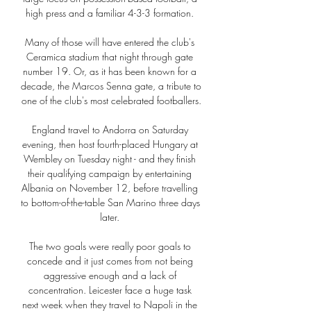
high press and a familiar 4-3-3 formation. 

Many of those will have entered the club's 
Ceramica stadium that night through gate 
number 19. Or, as it has been known for a 
decade, the Marcos Senna gate, a tribute to 
one of the club's most celebrated footballers.

England travel to Andorra on Saturday 
evening, then host fourth-placed Hungary at 
Wembley on Tuesday night - and they finish 
their qualifying campaign by entertaining 
Albania on November 12, before travelling 
to bottom-of-the-table San Marino three days 
later. 

The two goals were really poor goals to 
concede and it just comes from not being 
aggressive enough and a lack of 
concentration. Leicester face a huge task 
next week when they travel to Napoli in the 