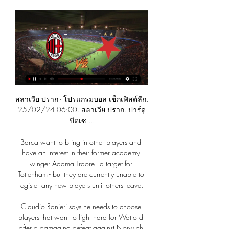
สลาเวีย ปราก - โปรแกรมบอล เช็กเฟิสต์ลีก. 
25/02/24 06:00. สลาเวีย ปราก. ปาร์ดู
บีตเซ ...

Barca want to bring in other players and 
have an interest in their former academy 
winger Adama Traore - a target for 
Tottenham - but they are currently unable to 
register any new players until others leave. 

Claudio Ranieri says he needs to choose 
players that want to fight hard for Watford 
after a damaging defeat against Norwich 