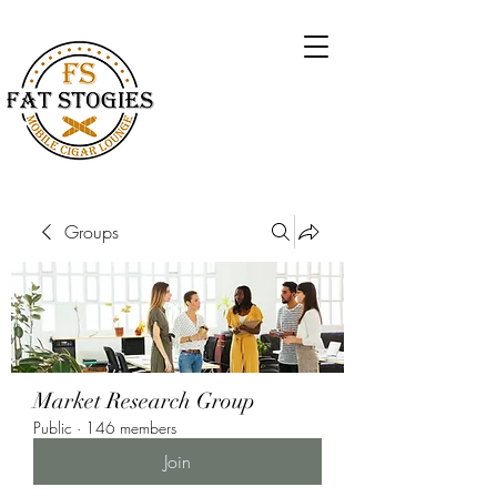
Groups
Market Research Group
Public
·
146 members
Join