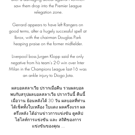
saw them drop into the Premier League 
relegation zone.

Gerrard appears to have left Rangers on 
good terms, after a hugely successful spell at 
Ibrox, with the chairman Douglas Park 
heaping praise on the former midfielder.

Liverpool boss Jurgen Klopp said the only 
negative from his team's 2-0 win over Inter 
Milan in the Champions League last-16 was 
an ankle injury to Diogo Jota.

ผลบอลสลาเวีย ปรากเมื่อคืน รวมผลบอล 
พบกับสรุปผลบอลสลาเวีย ปรากวันนี้ คืนนี้ 
เมื่อวาน ย้อนหลังได้ 30 วัน ผลบอลที่ท่าน
ได้เช็คทั้งใบเหลือง ใบแดง ผลครึ่งแรก ผล
ครึ่งหลัง ได้อ่านข่าวการแข่งขัน ดูคลิป
ไฮไลท์การแข่งขัน และ สถิติของการ
แข่งขันของคุณ ...
