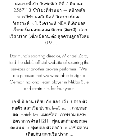
ต่อลาภชี้เป้า วันพฤหัสบดีที่ 7 มีนาคม 
2567 13 ชั่วโมงที่ผ่านมา — หน้าหลัก 
ข่าวกีฬา คอลัมนิสต์ วิเคราะห์บอล 
วิเคราะห์ NFL วิเคราะห์ NBA ทีเด็ดบอล 
เว็บบอร์ด ผลบอลสด มิลาน (อิตาลี) - สลา
เวีย ปราก (เช็ก) มิลาน ต่อ ลูกควบลูกครึ่งลบ 
10-9 ...

Dortmund’s sporting director, Michael Zorc, 
told the club’s official website of securing the 
services of another proven performer: “We 
are pleased that we were able to sign a 
German national team player in Niklas Sule 
and retain him for four years.

เอ ซี มิ ลาน เทียบ กับ สลา เวี ย ปราก ตัว
ต่อตัว สลาเวีย ปราก. liveSream. ถ่ายทอด
สด. matchLive. แมตช์สด. ภาพรวม แชท 
อัตราการจ่าย H2H · ฟุตบอลถ่ายทอดสด
คะแนน. > ฟุตบอล ตัวต่อตัว. > เอซี มิลาน 
เทียบกับ สลาเวีย ปราก ...
