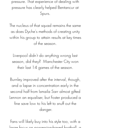
pressure. That experience of dealing with 
pressure has clearly helped Bentancur at 
Spurs. 

The nucleus of that squad remains the same 
as does Dyche's methods of creating unity 
within his group to attain results at key times 
of the season. 

Liverpool didn't do anything wrong last 
season, did they?  Manchester City won 
their last 14 games of the season. 

Burnley improved after the interval, though, 
and a lapse in concentration early in the 
second half from Ismaila Sarr almost gifted 
Lennon an equaliser, but Foster produced a 
fine save low to his left to snuff out the 
danger.

Fans will likely buy into his style too, with a 
large focus on possession-based football, a 