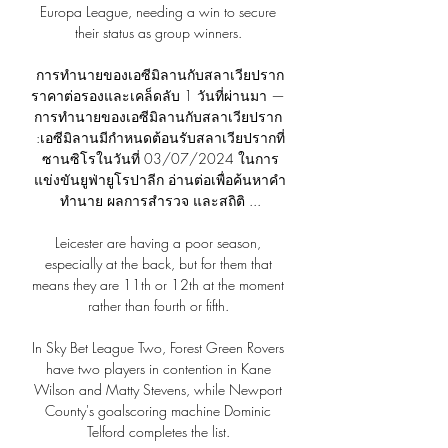
Europa League, needing a win to secure 
their status as group winners. 

การทำนายของเอซีมิลานกับสลาเวียปราก
ราคาต่อรองและเคล็ดลับ 1 วันที่ผ่านมา — 
การทำนายของเอซีมิลานกับสลาเวียปราก 
:เอซีมิลานมีกำหนดต้อนรับสลาเวียปรากที่
ซานซิโรในวันที่ 03/07/2024 ในการ
แข่งขันยูฟ่ายูโรปาลีก อ่านต่อเพื่อค้นหาคำ
ทำนาย ผลการสำรวจ และสถิติ ...

Leicester are having a poor season, 
especially at the back, but for them that 
means they are 11th or 12th at the moment 
rather than fourth or fifth. 

In Sky Bet League Two, Forest Green Rovers 
have two players in contention in Kane 
Wilson and Matty Stevens, while Newport 
County's goalscoring machine Dominic 
Telford completes the list. 
