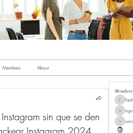
Members
About
Members
fas
fashionl
ng
nstagram sin que se den 
nguyenk
onn
onnionn
Hackear Instagram 2024 