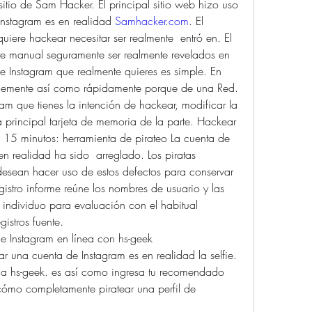
itio de Sam Hacker. El principal sitio web hizo uso 
nstagram es en realidad 
Samhacker.com
. El 
iere hackear necesitar ser realmente  entró en. El 
 manual seguramente ser realmente revelados en 
 Instagram que realmente quieres es simple. En 
blemente así como rápidamente porque de una Red. 
am que tienes la intención de hackear, modificar la 
la principal tarjeta de memoria de la parte. Hackear 
15 minutos: herramienta de pirateo La cuenta de 
 realidad ha sido  arreglado. Los piratas 
desean hacer uso de estos defectos para conservar 
gistro informe reúne los nombres de usuario y las 
individuo para evaluación con el habitual 
istros fuente.
 Instagram en línea con hs-geek
una cuenta de Instagram es en realidad la selfie. 
 a hs-geek. es así como ingresa tu recomendado 
ómo completamente piratear una perfil de 