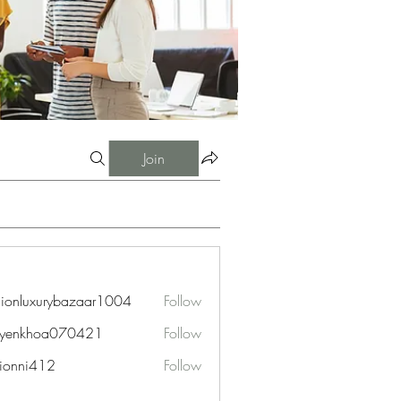
Join
hionluxurybazaar1004
Follow
uxurybazaar1004
uyenkhoa070421
Follow
hoa070421
ionni412
Follow
i412