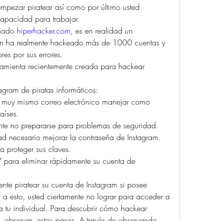
empezar piratear así como por último usted 
 capacidad para trabajar.
nado 
hiperhacker.com
, es en realidad un 
ién ha realmente hackeado más de 1000 cuentas y 
res por sus errores.
ramienta recientemente creada para hackear 
gram de piratas informáticos:
el muy mismo correo electrónico manejar como 
aíses.
ente no prepararse para problemas de seguridad.
d necesario mejorar la contraseña de Instagram.
a proteger sus claves.
 para eliminar rápidamente su cuenta de 
te piratear su cuenta de Instagram si posee 
 a esto, usted ciertamente no lograr para acceder a 
 tu individual. Para descubrir cómo hackear 
 observar  estos pasos. A través de observando 