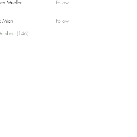
ren Mueller
Follow
k Miah
Follow
Members (146)