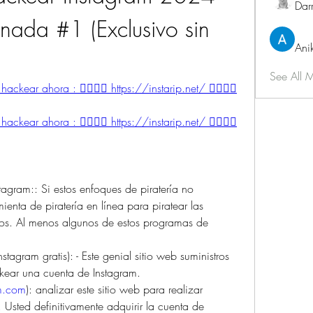
Dar
nada #1 (Exclusivo sin 
Ani
See All 
kear ahora : 👉🏻👉🏻 https://instarip.net/ 👈🏻👈🏻
kear ahora : 👉🏻👉🏻 https://instarip.net/ 👈🏻👈🏻
gram:: Si estos enfoques de piratería no 
enta de piratería en línea para piratear las 
os. Al menos algunos de estos programas de 
gram gratis): - Este genial sitio web suministros 
ear una cuenta de Instagram.
am.com
): analizar este sitio web para realizar 
 Usted definitivamente adquirir la cuenta de 