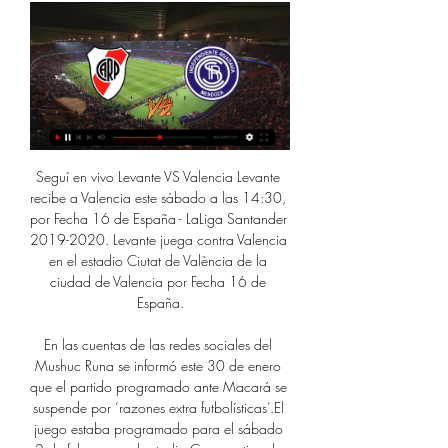
Seguí en vivo Levante VS Valencia Levante recibe a Valencia este sábado a las 14:30, por Fecha 16 de España - LaLiga Santander 2019-2020. Levante juega contra Valencia en el estadio Ciutat de València de la ciudad de Valencia por Fecha 16 de España.

En las cuentas de las redes sociales del Mushuc Runa se informó este 30 de enero que el partido programado ante Macará se suspende por ‘razones extra futbolísticas’.El juego estaba programado para el sábado 2 de febrero en el estadio Cooperativa de Ahorro y Crédito Mushuc Runa ubicado en …

Lo último en Baltimore Orioles noticias, resultados, estadísticas, rumores y mas de ESPN.. Kenta Maeda tolera jonrón en debut con Twins.. pero no permitió más daño en su primera.

EN VIVO ONLINE River Plate vs. Independiente Rivadavia hace 2 días — Cómo ver en vivo por TV y streaming el partido entre River vs Independiente Rivadavia, por la novena fecha de la Copa de la Liga 2024.

Un viejo clásico de colonias será protagonista de la gran final que otorga boletos a la Copa Libertadores 2019, como Chile 4. Éste sábado 10 de noviembre, a las 20:00 horas se jugará el encuentro de ida de la gran final en el estadio Bicentenario de La Florida, donde el local Audax Italiano recibirá a Palestino, con arbitraje de Ángelo.

Cuidad Quesada, a menudo conocida como San Carlos, se encuentra en la parte central de la provincia de Alajuela. Es una de las zonas más fértiles en agricultura de Costa Rica. La producción de carne y productos lácteos son clave, pero también hay fincas cafetaleras que se pueden visitar.

Ver River Plate vs Lanús En Vivo Live Stream Today! online y gratis por internet. V. a las 1. 7: 4. Estádio Antonio Vespucio Liberti. Mirar River Plate vs Lanús en vivo online por internet. Wath live stream. Google Play, Apple Store 2. Ver partido Ver River Plate vs Lanús EN VIVO ONLINE HD. Jornada de las Semifinales Copa Libertadores de.

La Universidad de Chile volvió a la zona de descenso tras caer ante Palestino.. Luksic anuncia que ningún trabajador directo de Quiñeco y sus empresas ganará menos de 500 mil pesos el 2020. Ministerio de Salud descartó caso sospechoso de coronavirus en Chile @elepicentro en …

River vs. Independiente Rivadavia, hoy EN VIVO: hora, por hace 23 horas — El Millonario, que viene de empatar ante Talleres, recibe a la Lepra mendocina en el Monumental. Seguilo en Olé. AI. ⚽ River Plate jugará ...

Fecha de inicio: 18 de enero de 2020Hora: 8 p.m. (hora de Costa Rica)Lugar: GuadalupeSede: Estadio Coyella FonsecaJornada 3 Liga Promerica Fecha, horario, cómo ver en directo en televisión y cómo seguir online Guadalupe vs. Universitario Canal de Transmisión: Tigo Sports Canal 9 en digital, 709 en HD y 13 en satelital HD. App: Tigo […]

Hoteles cerca Universidad Xavier – Ateneo de Cagayán, Cagayán de Oro al mejor precio? Reserve ya y ahorra hasta en 30-50% de descuento con Hoteles.com!

River vs. Independiente Rivadavia: día, TV y horario para hace 3 días — River vs. Independiente Rivadavia: día, TV y horario para ver EN VIVO · Buscando salir de una racha de cuatro empates consecutivos, el Millonario ...

23 hours ago · Pronóstico Rio Ave vs Santa Clara para el partido del sábado en la Primeira Liga de Portugal.Rio Ave podría entrar entre los cinco primeros con una victoria en casa contra el Santa Clara de la mitad de la tabla en el penúltimo partido de la temporada por parejas.

A qué hora juega River Plate vs. Independiente Rivadavia hace 9 horas — Se puede ver en vivo por TV a través de ESPN Premium. Además, existe la posibilidad de seguir el minuto a minuto con estadísticas ...

En el último piso del Ateneo Mercantil de Valencia, en mayo abrieron la terraza más espectacular del centro de Valencia siendo el único ático del centro histórico de Valencia convertido en Lounge, es un lugar exclusivo en Valencia, donde disfrutar del mejor ambiente en lo alto del emblemático edificio del Ateneo Mercantil de Valencia.

La carrera de Docencia forma profesionales capaces de desarrollar e implementar métodos y estrategias para la enseñanza a distintos tipos de personas. El proceso de enseñanza-aprendizaje se basa en una transmisión de conocimientos y valores del profesor a los estudiantes, que se logra por medio de diversas técnicas para obtener los mejores.

Cobreloa, Deportes Melipilla, Deportes Santa Cruz, Deportes Temuco, Deportes Valdivia (local y visita), Rangers (local y visita), Magallanes, San Luis de Quillota, San Marcos de Arica, y Unión San Felipe.

Obras terminó con una sonrisa frente a Gigante del Sur En la definición de la Copa Argentina,. La Nación se comprometió a agilizar los pagos para la obra del Acueducto Gran San Juan.

River Plate vs. Independiente (Copa Libertadores) hace 8 horas — Noticias del Club. Información y accesos - River vs. Independiente Rivadavia (Copa River tv. Ver todos los videos · OJO MILLONARIO | Empate 2-2 en Córdoba ...

Alianza Lima visitará a Carlos A. Mannucci en Trujillo con algunos cambios en la plantilla. Alianza Lima cayó 3-2 ante Alianza Universidad en Matute.. Que Alianza Lima regrese a la línea de cuatro defensores, no es descabellado, por ejemplo.

directo Italia baraja el. El centrocampista Julio Buffarini debió poner dinero de su bolsillo para fichar por el San Lorenzo de Almagro, de Buenos Aires, informó hoy la prensa local. SEGUIR.

Eintracht Braunschweig vs Hallescher FC el resultado en vivo en la liga 3 liga alemana. Presentamos el resultado en vivo, la composición de los equipos antes del partido, los goleadores, las estadísticas y la tabla de posiciones

Liga de Quito vs. Universidad Católica: los albos buscarán pasar el mal trago que les supuso la eliminación de la Copa Sudamericana el último jueves. Los albos le dijeron adiós al certamen el último jueves, pese a ganar al cuadro brasileño por 2-1, pero ese tanto de visita los dejó fuera de los cuartos de final, y ahora buscarán pasar ese trago amargo en el torneo doméstico.

Bodø/Glimt - Stabæk Fotball . 3:3 (1: 2) Este encuentro no fue visitado por ningún otro usuario ¿Apoyas a tu club favorito en el estadio siempre que juega en casa? Con la herramienta "Groundhopping" de Transfermarkt puedes anotar.

El sitio oficial del fútbol chileno. Sigue junto a nosotros todas las alternativas del Campeonato Nacional Primera División, la Primera B y todas las novedades de los clubes profesionales. Disfruta de las alternativas del Fútbol Joven, el Fútbol Femenino y el Futsal, y ponte la 'Roja' de nuestra Selección chilena en el portal más completo del fútbol nacional.

Coras Tepic. El cuadro de Nayarit duró poco en el Ascenso MX pero dejó buenas impresiones, pues era uno de los equipos constantes y hasta llegó a disputar una final del Ascenso, además de que.

COMUNICACIÓN DEL CAMBIO DE TITULARIDAD DE INSTRUMENTO DE INTERVENCIÓN AMBIENTAL que se indica, y manifiesto, como nuevo titular, mi conformidad con las obligaciones, responsabilidades y derechos establecidos o los derivados del instrumento de intervención ambiental objeto de transmisión. EMPLAZAMIENTO EXACTO DE LA ACTIVIDAD:

River Plate vs Independiente Rivadavia EN VIVO hace 7 horas — Minuto a minuto del partido River Plate vs Independiente Rivadavia en vivo y online, correspondiente a la jornada 9 de la Copa de la Liga.

El tránsito está cortado esta mañana en la intersección de Chacabuco y Av. Rivadavia. Esto se debe a que personal de Obras Sanitarias trabaja en el lugar sobre un desperfecto en la red de agua.

River Plate vs Independiente Rivadavia en vivo Copa de la hace 4 horas — River Plate vs Independiente Rivadavia en vivo Copa de la Liga Argentina: Resultado y goles de la jornada 9, en directo online · Resultado al ...

Los celestes sorprendieron al golear los Toros en Malacatán. Deportivo Sanarate se impuso 0-3 a Malacateco en el estadio Santa Lucía, en un resultado que sorprendió a propios y extraños, por ganar en la difícil cancha de los Toros. El cuadro celeste triunfó gracias a los tantos de William Zapata, César Calderón y William Fajardo. …

RIVER PLATE vs INDEPENDIENTE RIVADAVIA EN VIVO YouTube YouTube YouTube La Casaca Futbol hace 7 horas hace 7 horas

Luego del triunfo ante el líder, Deportivo Riestra, Platense jugará en condición de visitante el día lunes por la fecha 16 ante el ascendido Excursionistas, buscando otra victoria que le permita mantener la racha invicta y acercarlo a los puestos de reducido. Arbitrará desde las 17 Gonzalo López Aldazábal.

México.- Oaxaca es una de las zonas más devastadas luego de los terremotos ocurridos el 7 y 19 de septiembre. Por ende, el equipo de futbol Alebrijes desea convertirse en un rayo de luz para los habitantes de dicha región al ofrecer de manera gratuita las entradas para el duelo que sostendrán este sábado frente al Atlante.

Ciudades. Buenos Aires 27.2°. “ Se están celebrando los 100 años de El Ateneo y no se puede entrar sin invitación”.. detectando una línea tan invisible como necesaria:.

Temario Breve historia del sistema de salud en argentina Características del sistema actual. El gasto en salud en Argentina. Prioridades en materia de salud. Legislación sobre ejercicio profesional El Sistema de Salud Argentino (1) Sistema de salud: un sistema de salud es un modelo de organización social para dar respuesta a los problemas de salud de la población.

KFC–Lunds BK Kristianstad Fotbollsarena , Kristianstad. Seriematch i division I. f; t; 07. Närheten gör det enkelt att leva i Kristianstad. Som handelsstad och med sitt rika kulturliv och sin positiva puls är det också kul att leva i Kristianstad. Varför är då staden orange?

plantas immex immex immex_dic tipo_programa rfc correo_electronico razon_social estatus_programa actividad cp calle telefono colonia estado ciudad municipio

River Plate - - Independiente Rivadavia en vivo, resultados River Plate Independiente Rivadavia marcadores en directo (y ver en vivo gratis video streaming en directo) comienza el 7 mar 2024 a las 0:30 (Hora UTC) ...

Herediano remó contra corriente pero se levantó para