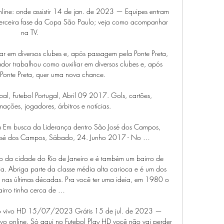
nline: onde assistir 14 de jan. de 2023 — Equipes entram 
terceira fase da Copa São Paulo; veja como acompanhar 
na TV.

ar em diversos clubes e, após passagem pela Ponte Preta, 
dor trabalhou como auxiliar em diversos clubes e, após 
Ponte Preta, quer uma nova chance.

úbal, Futebol Portugal, Abril 09 2017. Gols, cartões, 
ações, jogadores, árbitros e notícias.

ia Em busca da Liderança dentro São José dos Campos, 
o José dos Campos, Sábado, 24. Junho 2017 - No …

o da cidade do Rio de Janeiro e é também um bairro de 
. Abriga parte da classe média alta carioca e é um dos 
 nas últimas décadas. Pra você ter uma ideia, em 1980 o 
airro tinha cerca de …

o ao vivo HD 15/07/2023 Grátis 15 de jul. de 2023 — 
ivo online. Só aqui no Futebol Play HD você não vai perder 