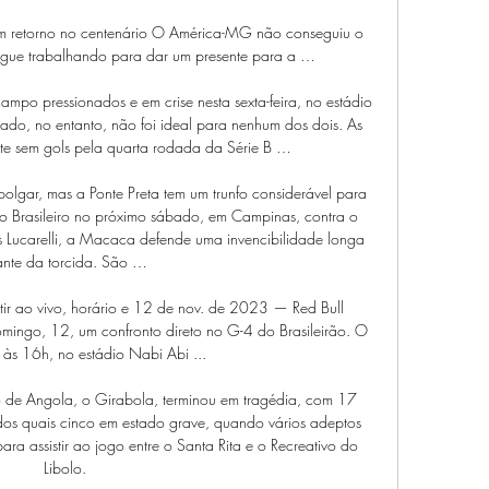
 retorno no centenário O América-MG não conseguiu o 
segue trabalhando para dar um presente para a …

mpo pressionados e em crise nesta sexta-feira, no estádio 
ado, no entanto, não foi ideal para nenhum dos dois. As 
te sem gols pela quarta rodada da Série B …

gar, mas a Ponte Preta tem um trunfo considerável para 
o Brasileiro no próximo sábado, em Campinas, contra o 
Lucarelli, a Macaca defende uma invencibilidade longa 
ante da torcida. São …

tir ao vivo, horário e 12 de nov. de 2023 — Red Bull 
mingo, 12, um confronto direto no G-4 do Brasileirão. O 
 às 16h, no estádio Nabi Abi ...

de Angola, o Girabola, terminou em tragédia, com 17 
 dos quais cinco em estado grave, quando vários adeptos 
ra assistir ao jogo entre o Santa Rita e o Recreativo do 
Libolo.
