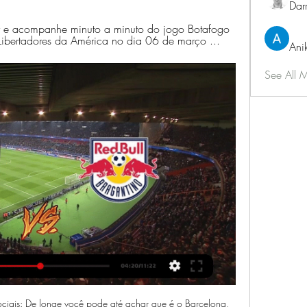
Dar
r e acompanhe minuto a minuto do jogo Botafogo 
Libertadores da América no dia 06 de março ...
Ani
See All 
sociais: De longe você pode até achar que é o Barcelona, 