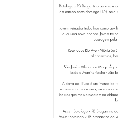
Botafogo x RB Bragantino ao vivo e o
em campo neste domingo (15), pela 
Jovem treinador trabalhou como auxili
quer uma nova chance. Jovem treina
passagem pela 
Resultados Rio Ave x Vitória Set
alinhamentos, form
São José x Atlético de Mogi - Águ
Estádio Martins Pereira - Sã
A Barra da Tijuca é um imenso bairr
extremos: ou você ama, ou você odeia
bairros que mais cresceram na cidade
b
Assistir Botafogo x RB Bragantin
Assistir Botafogo x RB Bragantino ao v