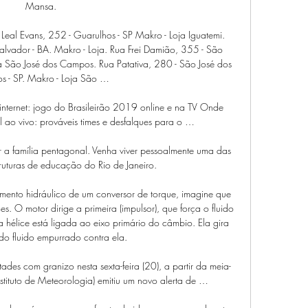
Mansa.

Leal Evans, 252 - Guarulhos - SP Makro - Loja Iguatemi. 
vador - BA. Makro - Loja. Rua Frei Damião, 355 - São 
 São José dos Campos. Rua Patativa, 280 - São José dos 
 - SP. Makro - Loja São …

 internet: jogo do Brasileirão 2019 online e na TV Onde 
al ao vivo: prováveis times e desfalques para o …

r a família pentagonal. Venha viver pessoalmente uma das 
ruturas de educação do Rio de Janeiro.

nto hidráulico de um conversor de torque, imagine que 
s. O motor dirige a primeira (impulsor), que força o fluido 
 hélice está ligada ao eixo primário do câmbio. Ela gira 
do fluido empurrado contra ela.

ades com granizo nesta sexta-feira (20), a partir da meia-
stituto de Meteorologia) emitiu um novo alerta de …
