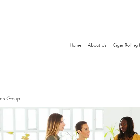
Home
About Us
Cigar Rolling
rch Group