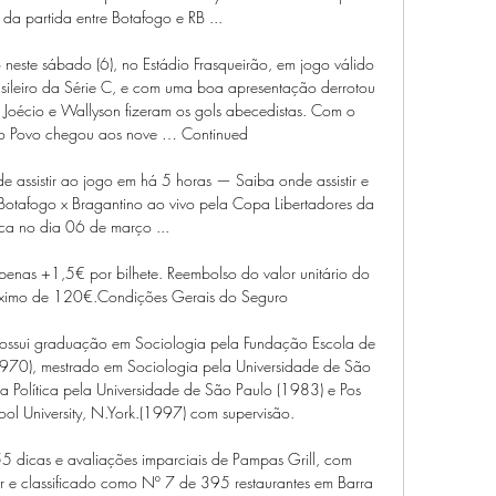
da partida entre Botafogo e RB ...

neste sábado (6), no Estádio Frasqueirão, em jogo válido 
leiro da Série C, e com uma boa apresentação derrotou 
 Joécio e Wallyson fizeram os gols abecedistas. Com o 
 do Povo chegou aos nove … Continued

assistir ao jogo em há 5 horas — Saiba onde assistir e 
otafogo x Bragantino ao vivo pela Copa Libertadores da 
ca no dia 06 de março ...

penas +1,5€ por bilhete. Reembolso do valor unitário do 
 máximo de 120€.Condições Gerais do Seguro

ssui graduação em Sociologia pela Fundação Escola de 
1970), mestrado em Sociologia pela Universidade de São 
 Política pela Universidade de São Paulo (1983) e Pos 
l University, N.York.(1997) com supervisão.

5 dicas e avaliações imparciais de Pampas Grill, com 
or e classificado como Nº 7 de 395 restaurantes em Barra 