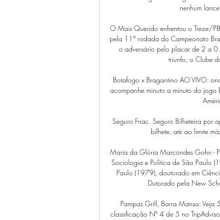
nenhum lance 
O Mais Querido enfrentou o Treze/PB 
pela 11ª rodada do Campeonato Brasi
o adversário pelo placar de 2 a 0.
triunfo, o Clube
Botafogo x Bragantino AO VIVO: onde 
acompanhe minuto a minuto do jogo B
Améri
Seguro Fnac. Seguro Bilheteira por a
bilhete, até ao limite
Maria da Glória Marcondes Gohn - Po
Sociologia e Política de São Paulo (
Paulo (1979), doutorado em Ciência
Dutorado pela New Schoo
Pampas Grill, Barra Mansa: Veja 5
classificação Nº 4 de 5 no TripAdvis