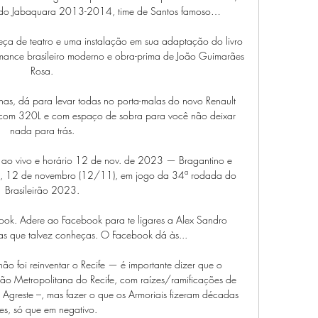
s do Jabaquara 2013-2014, time de Santos famoso…

eça de teatro e uma instalação em sua adaptação do livro 
mance brasileiro moderno e obra-prima de João Guimarães 
Rosa.

has, dá para levar todas no porta-malas do novo Renault 
com 320L e com espaço de sobra para você não deixar 
nada para trás.

r ao vivo e horário 12 de nov. de 2023 — Bragantino e 
o, 12 de novembro (12/11), em jogo da 34ª rodada do 
Brasileirão 2023.

ook. Adere ao Facebook para te ligares a Alex Sandro 
as que talvez conheças. O Facebook dá às...

o foi reinventar o Recife — é importante dizer que o 
ão Metropolitana do Recife, com raízes/ramificações de 
greste –, mas fazer o que os Armoriais fizeram décadas 
es, só que em negativo.
