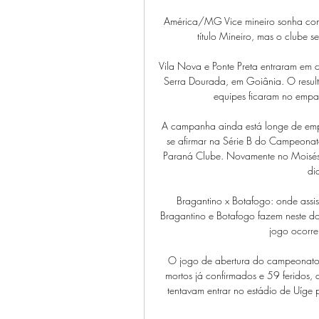
América/MG Vice mineiro sonha com
título Mineiro, mas o clube 
Vila Nova e Ponte Preta entraram em ca
Serra Dourada, em Goiânia. O result
equipes ficaram no empa
A campanha ainda está longe de empol
se afirmar na Série B do Campeonat
Paraná Clube. Novamente no Moisés 
di
Bragantino x Botafogo: onde assis
Bragantino e Botafogo fazem neste do
jogo ocorre
O jogo de abertura do campeonato 
mortos já confirmados e 59 feridos,
tentavam entrar no estádio de Uíge pa