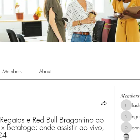
Members
About
Members
fas
fashionl
ng
Regatas e Red Bull Bragantino ao 
nguyenk
x Botafogo: onde assistir ao vivo, 
onn
onnionn
24