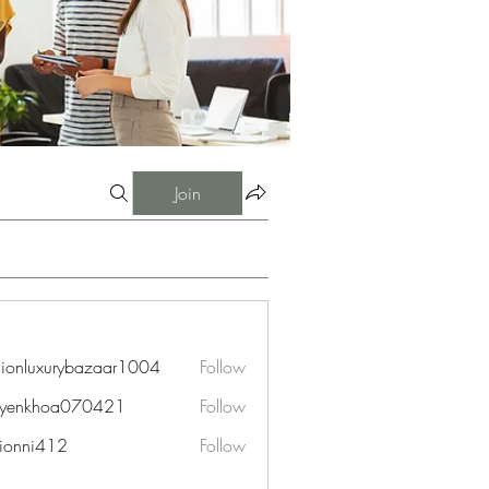
Join
hionluxurybazaar1004
Follow
uxurybazaar1004
uyenkhoa070421
Follow
hoa070421
ionni412
Follow
i412