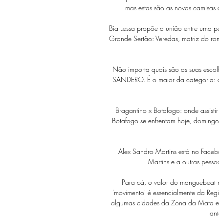
mas estas são as novas camisa
Bia Lessa propõe a união entre uma p
Grande Sertão: Veredas, matriz do ro
Não importa quais são as suas escol
SANDERO. É o maior da categoria: 
Bragantino x Botafogo: onde assisti
Botafogo se enfrentam hoje, doming
Alex Sandro Martins está no Faceb
Martins e a outras pesso
Para cá, o valor do manguebeat nã
'movimento' é essencialmente da Regi
algumas cidades da Zona da Mata e A
ant