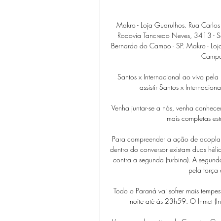
Makro - Loja Guarulhos. Rua Carlos 
Rodovia Tancredo Neves, 3413 - Sal
Bernardo do Campo - SP. Makro - Loja
Campos
Santos x Internacional ao vivo pela
assistir Santos x Internacion
Venha juntar-se a nós, venha conhece
mais completas est
Para compreender a ação de acoplame
dentro do conversor existam duas hélice
contra a segunda (turbina). A segunda
pela força 
Todo o Paraná vai sofrer mais tempest
noite até às 23h59. O Inmet (In