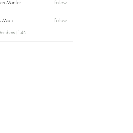
ren Mueller
Follow
k Miah
Follow
Members (146)