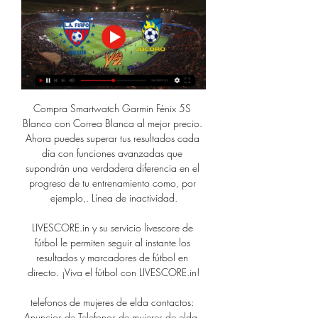
Compra Smartwatch Garmin Fénix 5S Blanco con Correa Blanca al mejor precio. Ahora puedes superar tus resultados cada día con funciones avanzadas que supondrán una verdadera diferencia en el progreso de tu entrenamiento como, por ejemplo,. Línea de inactividad.

LIVESCORE.in y su servicio livescore de fútbol le permiten seguir al instante los resultados y marcadores de fútbol en directo. ¡Viva el fútbol con LIVESCORE.in!

telefonos de mujeres de elda contactos: Anuncios de Telefonos de mujeres de elda, Anuncios gratis Telefonos de mujeres de elda de segunda mano, Publique anuncios sobre Telefonos de mujeres de elda gratis. Para anunciar telefonos de mujeres de elda haga clic en 'publicar anuncios'. Tablon de anuncios: anuncios clasificados, comprar, vender.

MAYNE SELLES JORDI ha ocupado 5 cargo(s) en 3 empresas(s). Actualmente tiene 1 cargos activo(s) y 5 inactivo(s). Su nombramiento más reciente es del 14/09/2009, en BANCO BILBAO VIZCAYA ARGENTARIA SA, donde MAYNE SELLES JORDI ejerce el cargo de Apoderado mancomunado.

Barcelona vs. Athletic Club Bilbao, Real Madrid vs. Celta y Atlético de Madrid vs. Getafe EN VIVO ONLINE por los partidos de la fecha en la Liga Santander 2019-2020 EN DIRECTO …

Perú vs Uruguay Transmisión en vivo Partido Amistoso 2019 este Martes 15 Octubre 2019. Por Wilfredo deja un comentario. Perú vs Uruguay en vivo y directo Partido Amistoso 2019, El encuentro se jugara este 15 de octubre 2019, Este partido empezara a partir de las 2:00 pm Hora de México, Perú…

Madagascar (2005) Película HD en Español Latino, Madagascar (2005) HD Descarga en MEGA, DRIVE 1 link Español Latino, Ver en línea Madagascar (2005) Español Latino HD Este sitio no hospeda ningún archivo de vídeo en su servidor.

San José – 66.715 habitantes: Es uno de los barrios más populares de la ciudad y en él se agrupan zonas como el Bajo Aragón, Príncipe Felipe o el propio San José. Santa Isabel – 13.412 habitantes: Situado al este de la ciudad, a orillas del Río Gállego.

El alumno interesado en cursar el Grado en Marketing y Dirección Comercial debe ser una persona con especial interés en ampliar su cultura general y del entorno económico y social, en servir a la comunidad con un alto sentido ético en su ejercicio profesional y en relacionarse con personas, trabajando en equipo e integrándose con facilidad.

Al Ain, que juega la competición por ser anfitrión, dio la gran sorpresa al eliminar, en la tanda de penaltis (5-4), al argentino River Plate, tras acabar el tiempo reglamentario y el posterior suplementario en igualada (2-2), siendo el primer finalista del Mundial de Clubes …

El Campeonato Copa de Campeones Paraguarí 2017 es la fase de clasificación de la Super Copa Paraguay 2018 en el Departamento Paraguarí . El torneo es organizado por la Federación de Fútbol del Noveno Departamento Paraguarí y por la Unión del Fútbol del Interior, se lleva a cabo con la participación de 12 de los 15 campenoes ligas del.

Luego de la dolorosa derrota de Alianza Lima por 3 a 0 contra Comerciantes Unidos por la fecha 8 del Torneo de Verano y encajar 3 partidos sin poder ganar en el campeonato local, el equipo de Pablo Bengoechea entrará al receso pero no tendrá descanso, pues enfrentará a Unión Huaral este sábado a …

Ver el archivo adjunto 632 Esta es la Liga de Portugal que contiene a todos los equipos de la Liga NOS Portuguesa. Estadio / Manager / Uniforme / Escudo de los equipos de la Liga Portuguesa por Angeltorero:

Se fueron siete completas en el Parque Kukulcán, Diablos Rojos del México 1-4 Leones de Yucatán Luis Juáez también saca un elevado que termina con la entrada, Diablos Rojos van por la hazaña en las últimas dos entradas ¡SENCILLO DE LIDDI! El italiano que ya conectó un home run en el partido pega línea que va para el jardín derecho

Olmecas barre a Saraperos en Liga Mexicana. el tabasqueño Juan Pablo Oramas condujo a Olmecas al triunfo de 9-0 sobre Saraperos de Saltillo en encuentro de la jornada de este jueves.De esta manera,. quien trabajó en cinco entradas.Además Guerreros de Oaxaca ganó 9-7 a Acereros de Monclova con buen trabajo del zacatecano Gonzalo Sanudo

Firpo Jocoro en vivo minuto a minuto EN VIVO Jocoro F.C. L.A hace 18 horas — Partido Jocoro vs CD Luis Angel Firpo - El Salvador. Primera División (2/4/2023): Marcador en vivo, retransmisión, estadísticas y resultados ...

Lanús recibe a Vélez en la despedida de Jorge Almirón El entrenador, tres veces campeón con el ‘Granate’, seguirá su carrera en Las Palmas de España. Luego de la derrota ante Gremio, Lanús vivirá esta tarde una jornada emotiva en su partido ante Vélez: la despedida de Jorge Almirón, quizás el entrenador más relevante de la historia del club.

Los resultados en vivo: Praiense vs Sintrense en los juegos La tercera Liga Portuguesa. Presentamos el resultado del partido en vivo, la composición de los equipos antes …

JOCORO   vs FIRPO ! APERTURA 2023 ! CUARTOS DE YouTube YouTube 2:13:42 YouTube Charlie07SV 30 nov 2023 30 nov 2023

Toda la actualidad informativa nacional e internacional de la mano de Susanna Griso: Entrevistas, mesa de debate, política, sucesos, reportajes y mucho más.

O’Higgins le había puesto presión a Universidad Católica con la goleada del sábado en el estadio El Cobre, alcanzándolo en el primer lugar del Torneo de Apertura. Pero el cuadro estudiantil cumplió con su tarea y derrotó por 2-1 a Cobreloa en el cierre de la 13ª fecha en el estadio San Carlos de Apoquindo.

Sotheby's International Realty - Corredores de Propiedades. Chile Sotheby's International Realty. Fundada en 1976, la marca Sotheby's International Realty® es una única y exclusiva red de agencias de corretaje que ofrecen una amplia colección de casas de lujo y terrenos en todo el mundo.

EN VIVO JOCORO F.C. C.D. FIRPO TORNEO - YouTube YouTube YouTube 2:11:48 YouTube Radio YSKL FM 20 ago 2023 20 ago 2023

Jocoro: marcadores en directo, resultados y partidos Luis Ángel Firpo. Jocoro. 06.03. 13:00. Municipal Limeño. Jocoro. 09.03. 13:00. Jocoro. Santa Tecla. 16.03. 14:00. Jocoro. Platense Municipal. 23.03. 14:00.

Nacional Pescadores rechazan la llegada de barco con salmones contaminados a Puerto Montt. El barco Seikongen se ha transformado en el invitado más indeseable del sur de Chile.

Perfil de la Universidad Michoacana de San Nicolás de Hidalgo. La Universidad Michoacana de San Nicolás de Hidalgo inició sus labores en el año de 1917 siendo la primer universidad autónoma de América latina, hasta hoy en día es la máxima casa de estudios del estado de Michoacán.

Alberto Arcega Macuil @betonoticias Los Pericos de Puebla enfrentarán a Rieleros de Aguascalientes en su regreso al estadio Hermanos Serdán, luego de sostener series ante los Tigres de Quintana Roo y Leones de Yucatán. Los emplumados iniciarán esta serie con marca de 43-40, para ser segundos en la Zona Sur, mientras que Rieleros tienen.

Otra vez de fiesta, Las Reinas derrotaron por 5-1 a Liniers, en el marco de la octava fecha del torneo de Primera B. Los goles los convirtieron: Zorai...

Información: El resultado Talleres de Córdoba vs. Tigre de Fútbol de Argentina se muestra en tiempo real. Si la transmisión en vivo y en directo no se encuentra disponible, el resultado será actualizado apenas finalice el partido.

Care is Safer Care(una atención limpia es una atención más segura) de la OMS, motivado por la demanda generada en este campo, ha asumido el reto de elaborar este documento guía. Las cuestiones clave identificadas fueron: 1) el riesgo de transmisión e infección, especialmente la transmisión a través de las manos, en el ámbito ambulatorio;

Estudiantes de Mérida visitará éste sábado 26 de octubre al Portuguesa FC, en una nueva edición del clásico más antiguo del futbol nacional. En el estadio José Antonio Páez, de la ciudad de Guanare, será sede del cotejo entre estudiantes y Portuguesa, partido válido por la fecha 17 del clausura 2019 de la liga del fútbol venezolano.

En un dramático final, ganó esta noche Soles de Mexicali a Capitanes de l. a. Ciudad de México por 92-91, para igualar 1-1 los angeles final de la Conferencia Sur de los angeles Liga Nacional de Baloncesto Profesional ( LNBP).A 55 segundos del final, Lucas Martínez marcó un triple para poner l. a. pizarra 92-91 y después en posesiones del.

FIRPO   vs JOCORO ! CLAUSURA 2023 ! JORNADA 16 ! EL YouTube YouTube 2:09:47 YouTube Charlie07SV 12 abr 2023 12 abr 2023

CD LA Firpo - Jocoro FC Partidos relacionados hace 6 horas — Cartelera UFCLa Liga Partidos y ResultadosLa Liga ClasificaciónVer Tenis en directoFútbol noticias. SOBRE NOSOTROS. Acerca de Eurosport ...

¡Es oficial! El partido entre La Equidad vs Atlético Nacional de este sábado, por la fecha 5 de la Liga Águila 2019-II se jugará finalmente en el estadio El Campín, luego de que el equipo ‘Asegurador’ haya solicitado a la Alcaldia de Bogotá el préstamo del escenario para este encuentro.

Costa de Marfil, las noticias de actualidad y hemeroteca de Costa. 2018-11-12 El lateral del Elche no ha sido convocado por Venezuela para sus partidos amistosos ante Japón e Irán -El delantero. cada envite para seguir enganchados a la azotea de la Liga teniendo en cuenta que esta jornada hay un enfrentamiento directo entre Granada.

El año 1985 en la Isla de Tajimo, la Academia Naval del Japón rindió tributo a quienes consideraba los 3 héroes máximos en la historia naval mundial: el Almirante inglés Nelson (heróe de Trafalgar), el Capitán chileno Arturo Prat Chacón (heróe de Iquique) y el Almirante japonés Togo (héroe de Tsushima).

SAG Villa Ballester es el favorito en este cruce y de ganar igualará la línea del actual puntero Manuel Dorrego, aunque UNLU también está en la pelea. Lo más positivo para el Pincha, es que sus rivales directos chocarán contra rivales y podrían dejar puntos en el camino.

En directo Firpo vs Jocoro en vivo CD Luis Angel Firpo vs Jo hace 16 horas — En directo Firpo vs Jocoro en vivo CD Luis Angel Firpo vs Jocoro U20 en vivo 06.03.2024 06/03/2024 Primera Divi