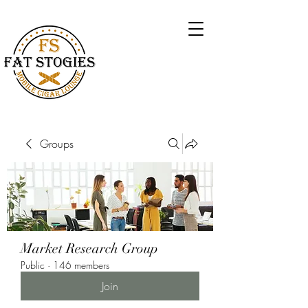
Groups
Market Research Group
Public
·
146 members
Join