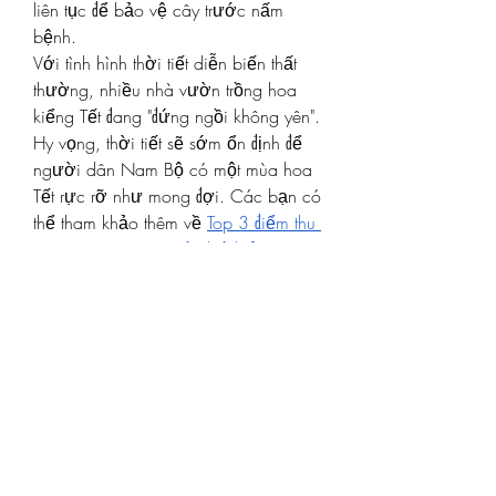
liên tục để bảo vệ cây trước nấm 
bệnh.
Với tình hình thời tiết diễn biến thất 
thường, nhiều nhà vườn trồng hoa 
kiểng Tết đang "đứng ngồi không yên". 
Hy vọng, thời tiết sẽ sớm ổn định để 
người dân Nam Bộ có một mùa hoa 
Tết rực rỡ như mong đợi. Các bạn có 
thể tham khảo thêm về 
Top 3 điểm thu 
mua mai vàng giá tốt nhất hiện nay
.
0
0
4
撰寫留言......