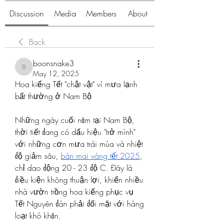
Discussion
Media
Members
About
Back
boonsnake3
boonsnake3
May 12, 2025
Hoa kiểng Tết "chật vật" vì mưa lạnh 
bất thường ở Nam Bộ
Những ngày cuối năm tại Nam Bộ, 
thời tiết đang có dấu hiệu "trở mình" 
với những cơn mưa trái mùa và nhiệt 
độ giảm sâu, 
bán mai vàng tết 2025
, 
chỉ dao động 20 - 23 độ C. Đây là 
điều kiện không thuận lợi, khiến nhiều 
nhà vườn trồng hoa kiểng phục vụ 
Tết Nguyên đán phải đối mặt với hàng 
loạt khó khăn.