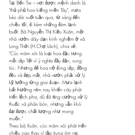
Tại Bến Tre – nơi được mệnh danh là 
"thủ phủ hoa kiểng miền Tây", mưa 
kéo dài suốt tuần qua, từ sáng đến 
chiều tối, đi kèm những đêm lạnh 
buốt. Bà Nguyễn Thị Kiều Xuân, một 
nhà vườn dày dạn kinh nghiệm ở xã 
Long Thới (H.Chợ Lách), chia sẻ: 
"Cúc mâm xôi là loại hoa đặc trưng 
mỗi dịp Tết vì ý nghĩa đầy đặn, sung 
túc. Nhưng để hoa nở đúng dịp, đồng 
đều và đẹp mắt, nhà vườn phải xử lý 
kỹ lưỡng từng giai đoạn. Mưa lạnh 
bất thường năm nay khiến cây phát 
triển lệch pha, dù đã tăng cường xử lý 
thuốc và phân bón, nhưng vẫn khó 
đạt được chất lượng như mong 
muốn."
Theo bà Xuân, cúc mâm xôi phát triển 
chiều cao thay vì tập trung ôm nụ, 