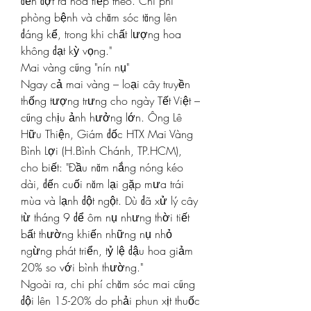
đến đợt ra hoa tiếp theo. Chi phí 
phòng bệnh và chăm sóc tăng lên 
đáng kể, trong khi chất lượng hoa 
không đạt kỳ vọng."
Mai vàng cũng "nín nụ"
Ngay cả mai vàng – loại cây truyền 
thống tượng trưng cho ngày Tết Việt – 
cũng chịu ảnh hưởng lớn. Ông Lê 
Hữu Thiện, Giám đốc HTX Mai Vàng 
Bình Lợi (H.Bình Chánh, TP.HCM), 
cho biết: "Đầu năm nắng nóng kéo 
dài, đến cuối năm lại gặp mưa trái 
mùa và lạnh đột ngột. Dù đã xử lý cây 
từ tháng 9 để ôm nụ nhưng thời tiết 
bất thường khiến những nụ nhỏ 
ngừng phát triển, tỷ lệ đậu hoa giảm 
20% so với bình thường."
Ngoài ra, chi phí chăm sóc mai cũng 
đội lên 15-20% do phải phun xịt thuốc 