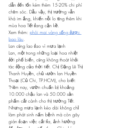
dẫn đến tốn kém thêm 15-20% chi phí 
chăm sóc. Dẫu vậy, thị trường vẫn 
khá im ắng, khiến nỗi lo tăng thêm khi 
mùa hoa Tết đang cận kề.
Xem thêm: 
phôi mai vàng sống được 
bao lâu
.
Lan cũng lao đao vì mưa lạnh
Lan, một trong những loại hoa nhiệt 
đới phổ biến, cũng không thoát khỏi 
tác động của thời tiết. Chị Đặng Lê Thị 
Thanh Huyền, chủ vườn lan Huyền 
Thoại (Củ Chi, TP.HCM), cho biết: 
"Năm nay, vườn chuẩn bị khoảng 
10.000 chậu lan và 50.000 sản 
phẩm cắt cành cho thị trường Tết. 
Nhưng mưa lạnh kéo dài không chỉ 
làm phát sinh nấm bệnh mà còn gây 
gián đoạn việc cắt tỉa, ảnh hưởng 