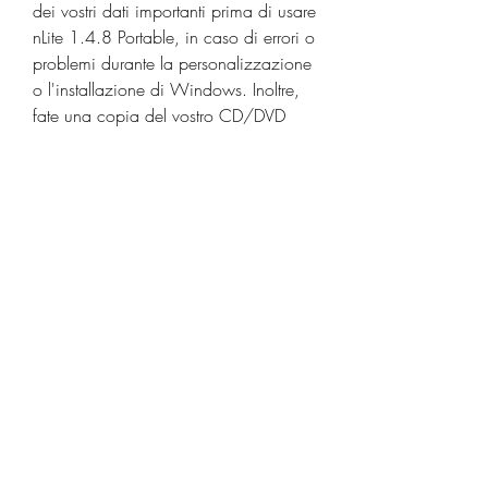
dei vostri dati importanti prima di usare 
nLite 1.4.8 Portable, in caso di errori o 
problemi durante la personalizzazione 
o l'installazione di Windows. Inoltre, 
fate una copia del vostro CD/DVD 
originale di Windows, in caso di 
necessità o per ripristinare la versione 
originale.
In secondo luogo, scegliete con 
attenzione i componenti da eliminare 
o aggiungere con nLite 1.4.8 Portable, 
informandovi sulle loro funzioni e 
compatibilità. Alcuni componenti 
possono essere essenziali per il 
corretto funzionamento di Windows o 
delle vostre applicazioni preferite, 
quindi fate attenzione a non rimuoverli 
per errore o per ignoranza. Alcuni 