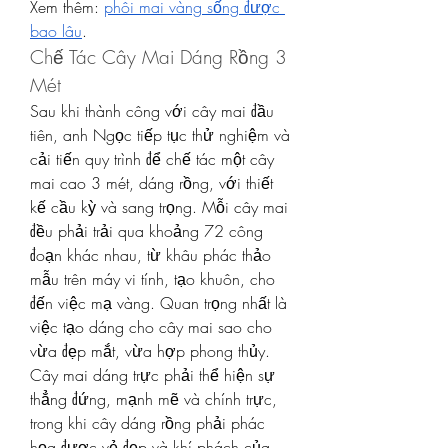
Xem thêm: 
phôi mai vàng sống được 
bao lâu
.
Chế Tác Cây Mai Dáng Rồng 3 
Mét
Sau khi thành công với cây mai đầu 
tiên, anh Ngọc tiếp tục thử nghiệm và 
cải tiến quy trình để chế tác một cây 
mai cao 3 mét, dáng rồng, với thiết 
kế cầu kỳ và sang trọng. Mỗi cây mai 
đều phải trải qua khoảng 72 công 
đoạn khác nhau, từ khâu phác thảo 
mẫu trên máy vi tính, tạo khuôn, cho 
đến việc mạ vàng. Quan trọng nhất là 
việc tạo dáng cho cây mai sao cho 
vừa đẹp mắt, vừa hợp phong thủy. 
Cây mai dáng trực phải thể hiện sự 
thẳng đứng, mạnh mẽ và chính trực, 
trong khi cây dáng rồng phải phác 
họa được vẻ đẹp và khí phách của 