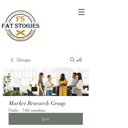
Groups
Market Research Group
Public
·
146 members
Join