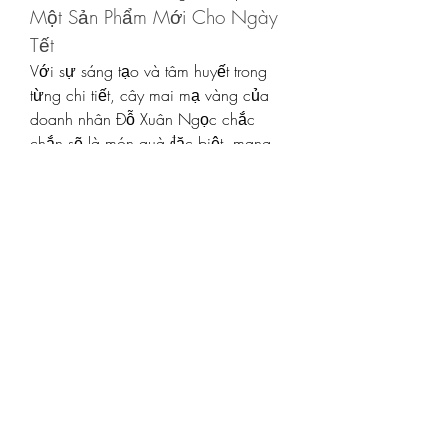
Một Sản Phẩm Mới Cho Ngày 
Tết
Với sự sáng tạo và tâm huyết trong 
từng chi tiết, cây mai mạ vàng của 
doanh nhân Đỗ Xuân Ngọc chắc 
chắn sẽ là món quà đặc biệt, mang 
đến một cái Tết 2025 đầy ấm áp và ý 
nghĩa. Những tác phẩm này không 
chỉ là biểu tượng của sự phát triển 
trong ngành thủ công mỹ nghệ, mà 
còn là niềm tự hào của những người 
con đất Việt, mang đậm tinh thần đoàn 
kết và yêu thương trong mỗi gia đình.
Chúc mừng năm mới Quý Mão 
2025, hy vọng rằng cây mai mạ 
vàng này sẽ là món quà tuyệt vời để 
bạn đón Tết trong sự bình an, thịnh 
vượng và niềm vui trọn vẹn! Các bạn 