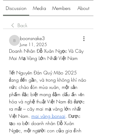
Discussion
Media
Members
About
Back
boonsnake3
boonsnake3
June 11, 2025
Doanh Nhân Đỗ Xuân Ngọc Và Cây 
Mai Mạ Vàng Lớn Nhất Việt Nam
Tết Nguyên Đán Quý Mão 2025 
đang đến gần, và trong không khí náo 
nức chào đón mùa xuân, một sản 
phẩm đặc biệt mang đậm dấu ấn văn 
hóa và nghệ thuật Việt Nam đã được 
ra mắt – cây mai mạ vàng lớn nhất 
Việt Nam. 
mai vàng bonsai
. Được 
tạo ra bởi doanh nhân Đỗ Xuân 
Ngọc, một người con của gia đình 