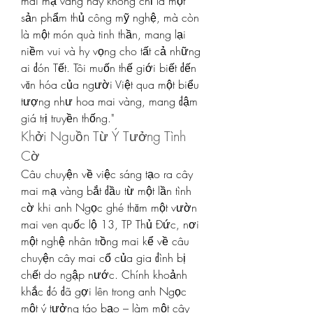
mai mạ vàng này không chỉ là một 
sản phẩm thủ công mỹ nghệ, mà còn 
là một món quà tinh thần, mang lại 
niềm vui và hy vọng cho tất cả những 
ai đón Tết. Tôi muốn thế giới biết đến 
văn hóa của người Việt qua một biểu 
tượng như hoa mai vàng, mang đậm 
giá trị truyền thống."
Khởi Nguồn Từ Ý Tưởng Tình 
Cờ
Câu chuyện về việc sáng tạo ra cây 
mai mạ vàng bắt đầu từ một lần tình 
cờ khi anh Ngọc ghé thăm một vườn 
mai ven quốc lộ 13, TP Thủ Đức, nơi 
một nghệ nhân trồng mai kể về câu 
chuyện cây mai cổ của gia đình bị 
chết do ngập nước. Chính khoảnh 
khắc đó đã gợi lên trong anh Ngọc 
một ý tưởng táo bạo – làm một cây 