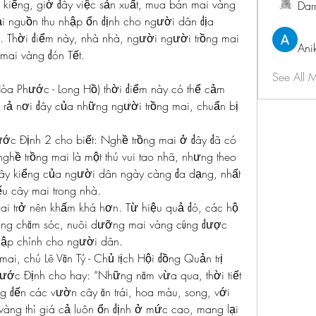
i kiểng, giờ đây việc sản xuất, mua bán mai vàng 
Dar
ại nguồn thu nhập ổn định cho người dân địa 
. Thời điểm này, nhà nhà, người người trồng mai 
Ani
 mai vàng đón Tết.
See All 
a Phước - Long Hồ) thời điểm này có thể cảm 
m rả nơi đây của những người trồng mai, chuẩn bị 
ớc Định 2 cho biết: Nghề trồng mai ở đây đã có 
hề trồng mai là một thú vui tao nhã, nhưng theo 
ây kiểng của người dân ngày càng đa dạng, nhất 
ếu cây mai trong nhà.
i trở nên khấm khá hơn. Từ hiệu quả đó, các hộ 
năng chăm sóc, nuôi dưỡng mai vàng cũng được 
hập chính cho người dân.
, chú Lê Văn Tý - Chủ tịch Hội đồng Quản trị 
ớc Định cho hay: “Những năm vừa qua, thời tiết 
 đến các vườn cây ăn trái, hoa màu, song, với 
vàng thì giá cả luôn ổn định ở mức cao, mang lại 