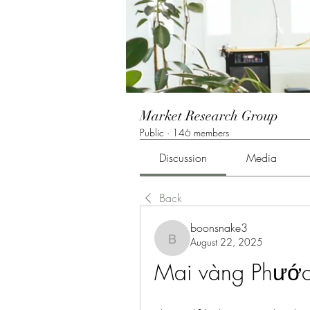
Market Research Group
Public
·
146 members
Discussion
Media
Back
boonsnake3
August 22, 2025
boonsnake3
Mai vàng Phước 