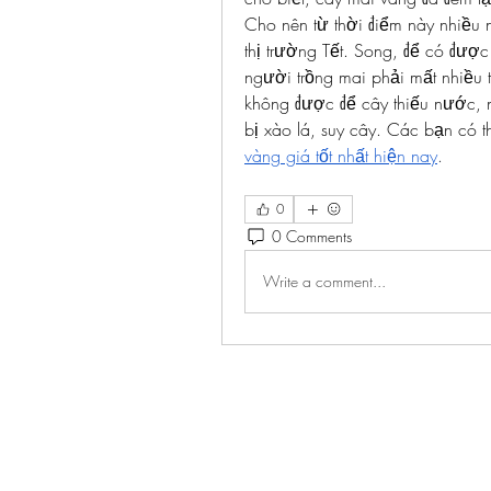
Cho nên từ thời điểm này nhiều
thị trường Tết. Song, để có được
người trồng mai phải mất nhiều th
không được để cây thiếu nước, n
bị xào lá, suy cây. Các bạn có 
vàng giá tốt nhất hiện nay
.
0
0 Comments
Write a comment...